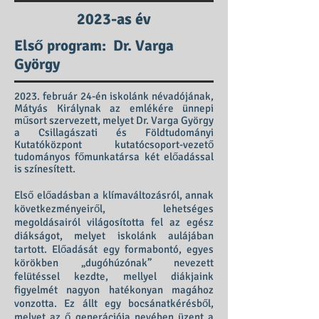
2023-as év
Első program:
Dr. Varga
György
2023. február 24-én iskolánk névadójának,
Mátyás Királynak az emlékére ünnepi
műsort szervezett, melyet Dr. Varga György
a Csillagászati és Földtudományi
Kutatóközpont kutatócsoport-vezető
tudományos főmunkatársa két előadással
is színesített.
Első előadásban a klímaváltozásról, annak
következményeiről, lehetséges
megoldásairól világosította fel az egész
diákságot, melyet iskolánk aulájában
tartott. Előadását egy formabontó, egyes
körökben „dugóhúzónak” nevezett
felütéssel kezdte, mellyel diákjaink
figyelmét nagyon hatékonyan magához
vonzotta. Ez állt egy bocsánatkérésből,
melyet az ő generációja nevében üzent a