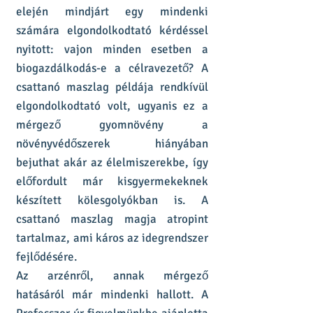
elején mindjárt egy mindenki
számára elgondolkodtató kérdéssel
nyitott: vajon minden esetben a
biogazdálkodás-e a célravezető? A
csattanó maszlag példája rendkívül
elgondolkodtató volt, ugyanis ez a
mérgező gyomnövény a
növényvédőszerek hiányában
bejuthat akár az élelmiszerekbe, így
előfordult már kisgyermekeknek
készített kölesgolyókban is. A
csattanó maszlag magja atropint
tartalmaz, ami káros az idegrendszer
fejlődésére.
Az arzénről, annak mérgező
hatásáról már mindenki hallott. A