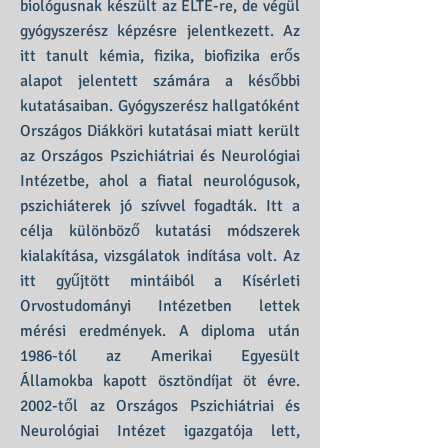
biológusnak készült az ELTE-re, de végül
gyógyszerész képzésre jelentkezett. Az
itt tanult kémia, fizika, biofizika erős
alapot jelentett számára a későbbi
kutatásaiban. Gyógyszerész hallgatóként
Országos Diákköri kutatásai miatt került
az Országos Pszichiátriai és Neurológiai
Intézetbe, ahol a fiatal neurológusok,
pszichiáterek jó szívvel fogadták. Itt a
célja különböző kutatási módszerek
kialakítása, vizsgálatok indítása volt. Az
itt gyűjtött mintáiból a Kísérleti
Orvostudományi Intézetben lettek
mérési eredmények. A diploma után
1986-tól az Amerikai Egyesült
Államokba kapott ösztöndíjat öt évre.
2002-től az Országos Pszichiátriai és
Neurológiai Intézet igazgatója lett,