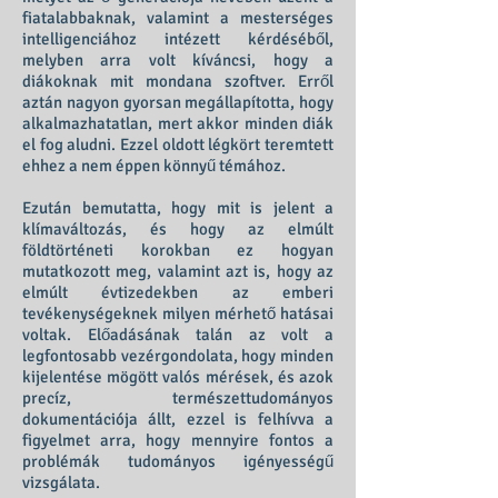
fiatalabbaknak, valamint a mesterséges
intelligenciához intézett kérdéséből,
melyben arra volt kíváncsi, hogy a
diákoknak mit mondana szoftver. Erről
aztán nagyon gyorsan megállapította, hogy
alkalmazhatatlan, mert akkor minden diák
el fog aludni. Ezzel oldott légkört teremtett
ehhez a nem éppen könnyű témához.
Ezután bemutatta, hogy mit is jelent a
klímaváltozás, és hogy az elmúlt
földtörténeti korokban ez hogyan
mutatkozott meg, valamint azt is, hogy az
elmúlt évtizedekben az emberi
tevékenységeknek milyen mérhető hatásai
voltak. Előadásának talán az volt a
legfontosabb vezérgondolata, hogy minden
kijelentése mögött valós mérések, és azok
precíz, természettudományos
dokumentációja állt, ezzel is felhívva a
figyelmet arra, hogy mennyire fontos a
problémák tudományos igényességű
vizsgálata.