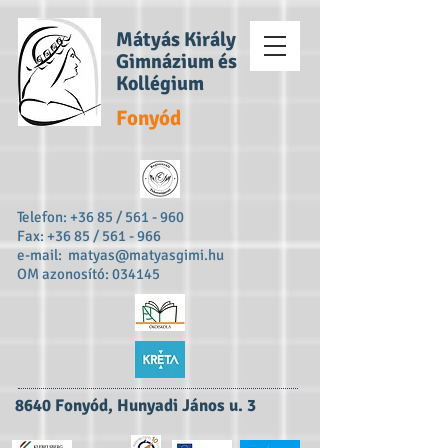
Mátyás Király
Gimnázium és
Kollégium
Fonyód
Telefon: +36 85 / 561 - 960
Fax: +36 85 / 561 - 966
e-mail:
matyas@matyasgimi.hu
OM azonosító: 034145
8640 Fonyód, Hunyadi János u. 3