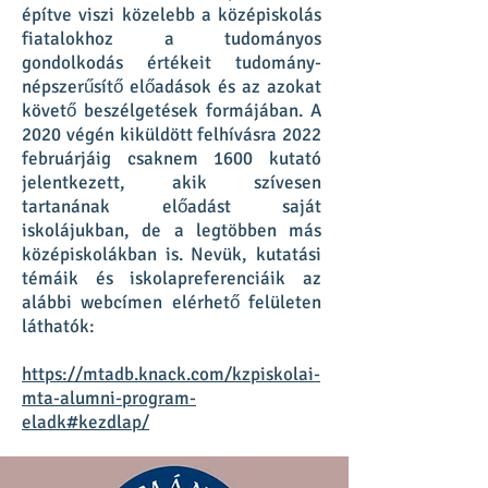
építve viszi közelebb a középiskolás
fiatalokhoz a tudományos
gondolkodás értékeit tudomány-
népszerűsítő előadások és az azokat
követő beszélgetések formájában. A
2020 végén kiküldött felhívásra 2022
februárjáig csaknem 1600 kutató
jelentkezett, akik szívesen
tartanának előadást saját
iskolájukban, de a legtöbben más
középiskolákban is. Nevük, kutatási
témáik és iskolapreferenciáik az
alábbi webcímen elérhető felületen
láthatók:
https://mtadb.knack.com/kzpiskolai-
mta-alumni-program-
eladk#kezdlap/