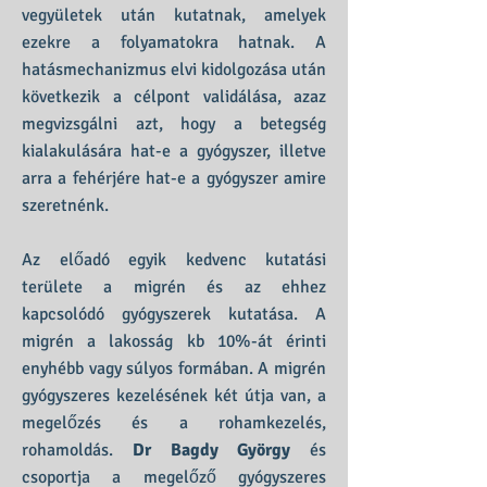
vegyületek után kutatnak, amelyek
ezekre a folyamatokra hatnak. A
hatásmechanizmus elvi kidolgozása után
következik a célpont validálása, azaz
megvizsgálni azt, hogy a betegség
kialakulására hat-e a gyógyszer, illetve
arra a fehérjére hat-e a gyógyszer amire
szeretnénk.
Az előadó egyik kedvenc kutatási
területe a migrén és az ehhez
kapcsolódó gyógyszerek kutatása. A
migrén a lakosság kb 10%-át érinti
enyhébb vagy súlyos formában. A migrén
gyógyszeres kezelésének két útja van, a
megelőzés és a rohamkezelés,
rohamoldás.
Dr Bagdy György
és
csoportja a megelőző gyógyszeres