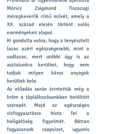
Professzor úr figyelmünkbe ajánlotta
Móricz Zsigmond Tiszazugi
méregkeverők című művét, amely a
XX. század elején történt valós
eseményeken alapul.
Ki gondolta volna, hogy a tenyésztett
lazac azért egészségesebb, mint a
vadlazac, mert utóbbi úgy is az
asztalunkra kerülhet, hogy nem
tudjuk milyen káros anyagok
kerültek bele.
Az előadás során érintettük még a
króm a táplálkozásunkban betöltött
szerepét. Majd az egészséges
vízfogyasztásra hívta fel a
hallgatóság figyelmét. Bátran
fogyasszunk csapvizet, ugyanis