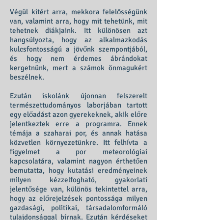
Végül kitért arra, mekkora felelősségünk
van, valamint arra, hogy mit tehetünk, mit
tehetnek diákjaink. Itt különösen azt
hangsúlyozta, hogy az alkalmazkodás
kulcsfontosságú a jövőnk szempontjából,
és hogy nem érdemes ábrándokat
kergetnünk, mert a számok önmagukért
beszélnek.
Ezután iskolánk újonnan felszerelt
természettudományos laborjában tartott
egy előadást azon gyerekeknek, akik előre
jelentkeztek erre a programra. Ennek
témája a szaharai por, és annak hatása
közvetlen környezetünkre. Itt felhívta a
figyelmet a por meteorológiai
kapcsolatára, valamint nagyon érthetően
bemutatta, hogy kutatási eredményeinek
milyen kézzelfogható, gyakorlati
jelentősége van, különös tekintettel arra,
hogy az előrejelzések pontossága milyen
gazdasági, politikai, társadalomformáló
tulajdonsággal bírnak. Ezután kérdéseket