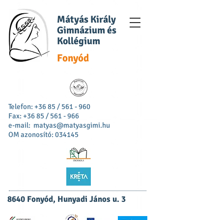
Mátyás Király
Gimnázium és
Kollégium
Fonyód
Telefon: +36 85 / 561 - 960
Fax: +36 85 / 561 - 966
e-mail:
matyas@matyasgimi.hu
OM azonosító: 034145
8640 Fonyód, Hunyadi János u. 3