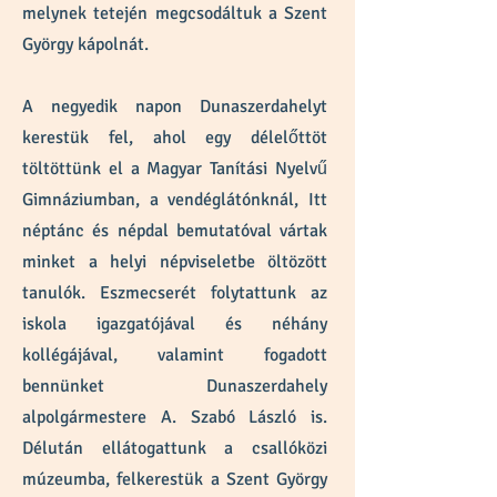
melynek tetején megcsodáltuk a Szent
György kápolnát.
A negyedik napon Dunaszerdahelyt
kerestük fel, ahol egy délelőttöt
töltöttünk el a Magyar Tanítási Nyelvű
Gimnáziumban, a vendéglátónknál, Itt
néptánc és népdal bemutatóval vártak
minket a helyi népviseletbe öltözött
tanulók. Eszmecserét folytattunk az
iskola igazgatójával és néhány
kollégájával, valamint fogadott
bennünket Dunaszerdahely
alpolgármestere A. Szabó László is.
Délután ellátogattunk a csallóközi
múzeumba, felkerestük a Szent György