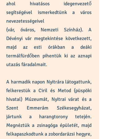
ahol hivatásos idegenvezető
segítségével ismerkedtünk a város
nevezetességeivel
(vár, óváros, Nemzeti Színház). A
Dévényi vár megtekintése következett,
majd az esti órákban a deáki
termálfürdőben pihentük ki az aznapi
utazás fáradalmait.
A harmadik napon Nyitrára látogattunk,
felkerestük a Ciril és Metod (püspöki
hivatal) Múzeumát, Nyitrai várat és a
Szent Emmerám Székesegyházat,
jártunk a harangtorony tetején.
Megnéztük a zsinagóga épületét, majd
felkapaszkodtunk a zobordarázsi hegyre,