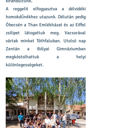
kirándultunk.
A reggelit elfogyasztva a délvidéki
homokdűnékhez utazunk. Délután pedig
Óbecsén a Than Emlékházat és az Eiffel
zsilipet látogattuk meg. Vacsorával
vártak minket Tóthfaluban. Utolsó nap
Zentán a Bólyai Gimnáziumban
megkóstolhattuk a helyi
különlegességeket.