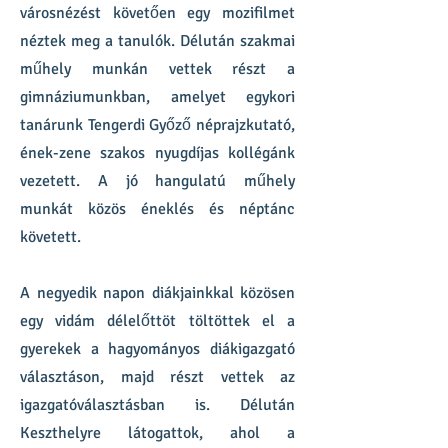
városnézést követően egy mozifilmet
néztek meg a tanulók. Délután szakmai
műhely munkán vettek részt a
gimnáziumunkban, amelyet egykori
tanárunk Tengerdi Győző néprajzkutató,
ének-zene szakos nyugdíjas kollégánk
vezetett. A jó hangulatú műhely
munkát közös éneklés és néptánc
követett.
A negyedik napon diákjainkkal közösen
egy vidám délelőttöt töltöttek el a
gyerekek a hagyományos diákigazgató
választáson, majd részt vettek az
igazgatóválasztásban is. Délután
Keszthelyre látogattok, ahol a