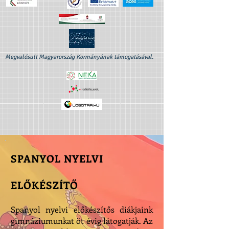
Megvalósult Magyarország Kormányának támogatásával.
SPANYOL NYELVI
ELŐKÉSZÍTŐ
Spanyol nyelvi előkészítős diákjaink
gimnáziumunkat öt évig látogatják. Az