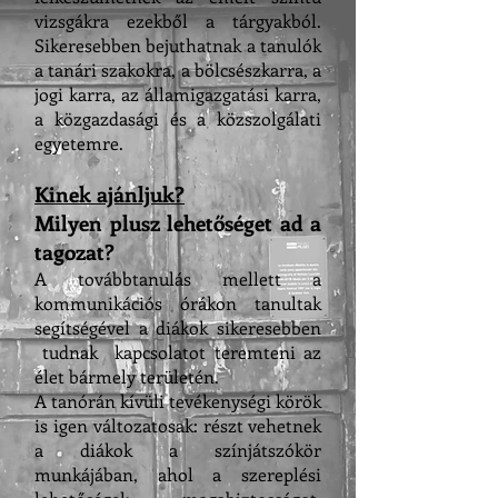
vizsgákra ezekből a tárgyakból.
Sikeresebben bejuthatnak a tanulók
a tanári szakokra, a bölcsészkarra, a
jogi karra, az államigazgatási karra,
a közgazdasági és a közszolgálati
egyetemre.
Kinek ajánljuk?
Milyen plusz lehetőséget ad a
tagozat?
A továbbtanulás mellett a
kommunikációs órákon tanultak
segítségével a diákok sikeresebben
tudnak kapcsolatot teremteni az
élet bármely területén.
A tanórán kívüli tevékenységi körök
is igen változatosak: részt vehetnek
a diákok a színjátszókör
munkájában, ahol a szereplési