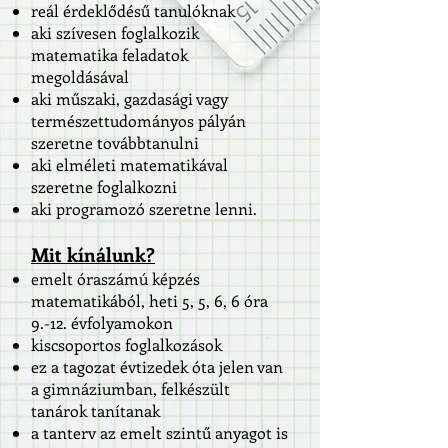
reál érdeklődésű tanulóknak
aki szívesen foglalkozik
matematika feladatok
megoldásával
aki műszaki, gazdasági vagy
természettudományos pályán
szeretne továbbtanulni
aki elméleti matematikával
szeretne foglalkozni
aki programozó szeretne lenni.
Mit kínálunk?
emelt óraszámú képzés
matematikából, heti 5, 5, 6, 6 óra
9.-12. évfolyamokon
kiscsoportos foglalkozások
ez a tagozat évtizedek óta jelen van
a gimnáziumban, felkészült
tanárok tanítanak
a tanterv az emelt szintű anyagot is