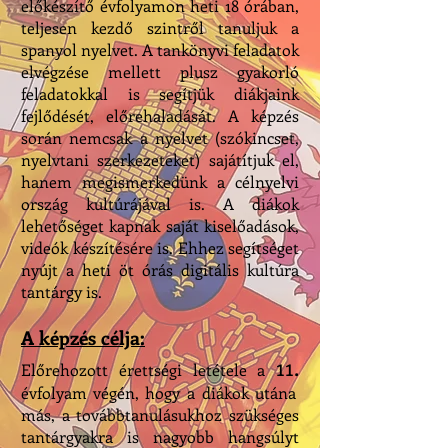
előkészítő évfolyamon heti 18 órában,
teljesen kezdő szintről tanuljuk a
spanyol nyelvet. A tankönyvi feladatok
elvégzése mellett plusz gyakorló
feladatokkal is segítjük diákjaink
fejlődését, előrehaladását. A képzés
során nemcsak a nyelvet (szókincset,
nyelvtani szerkezeteket) sajátítjuk el,
hanem megismerkedünk a célnyelvi
ország kultúrájával is. A diákok
lehetőséget kapnak saját kiselőadások,
videók készítésére is. Ehhez segítséget
nyújt a heti öt órás digitális kultúra
tantárgy is.
A képzés célja:
11.
Előrehozott érettségi letétele a
évfolyam végén, hogy a diákok utána
más, a továbbtanulásukhoz szükséges
tantárgyakra is nagyobb hangsúlyt