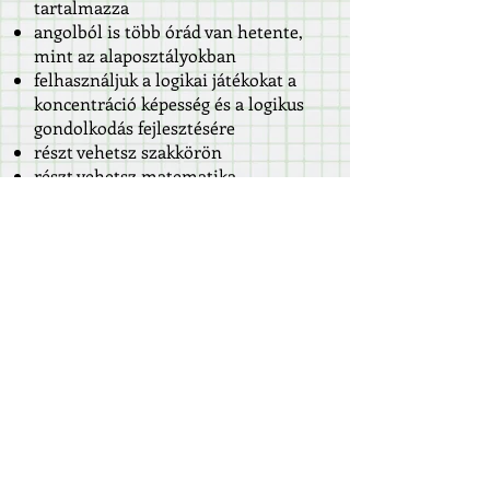
tartalmazza
angolból is több órád van hetente,
mint az alaposztályokban
felhasználjuk a logikai játékokat a
koncentráció képesség és a logikus
gondolkodás fejlesztésére
részt vehetsz szakkörön
részt vehetsz matematika
versenyeken
a magas óraszám miatt lehetőség
van hosszabb ideig foglalkozni egy
témakörrel, több szempontból
megvizsgálni a feladatokat,
elmélyedni és tovább gondolni a
feladatok megoldását
lehetőséget biztosítunk egyéni
„felfedezésekre”, valamint
csoportmunkával együtt
gondolkozva juthatunk új
ismeretekhez
tagozaton sokkal nagyobb esélyed