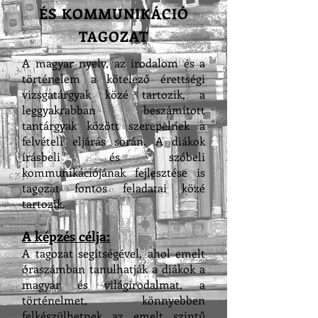
ÉS KOMMUNIKÁCIÓ
TAGOZAT
A magyar nyelv, az irodalom és a
történelem a kötelező érettségi
vizsgatárgyak közé tartozik, a
leggyakrabban beszámított
tantárgyak között szerepelnek a
felvételi eljárás során. A diákok
írásbeli és szóbeli
kommunikációjának fejlesztése is
tagozat fontos feladatai közé
tartozik.
A képzés célja:
A tagozat segítségével, ahol emelt
óraszámban tanulhatják a diákok a
magyar és világirodalmat, a
történelmet, könnyebben
felkészülhetnek az emelt szintű