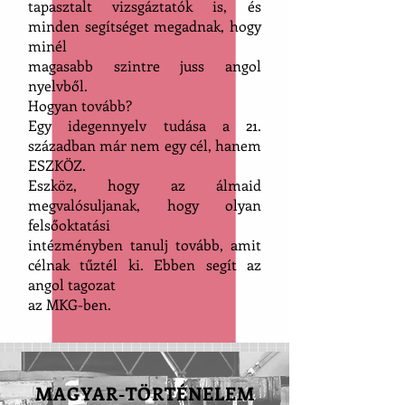
tapasztalt vizsgáztatók is, és
minden segítséget megadnak, hogy
minél
magasabb szintre juss angol
nyelvből.
Hogyan tovább?
Egy idegennyelv tudása a 21.
században már nem egy cél, hanem
ESZKÖZ.
Eszköz, hogy az álmaid
megvalósuljanak, hogy olyan
felsőoktatási
intézményben tanulj tovább, amit
célnak tűztél ki. Ebben segít az
angol tagozat
az MKG-ben.
MAGYAR-TÖRTÉNELEM