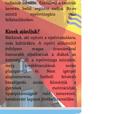
tudjanak fektetni. Ezenkívül a tanórák
keretén belül segíteni tudjuk B2-es
szintű nyelvvizsgára való
felkészülésüket.
Kinek ajánljuk?
Bárkinek, aki nyitott a nyelvtanulásra,
más kultúrákra. A nyelvi előkészítő
évfolyam magas óraszámával
hamarabb eljuthatnak a diákok az
érettségi, ill. a nyelvvizsga szintjére,
mely továbbtanulásuk során
pluszpontot ér. Nem igényel
alapismeretet. Szóbeli felvételi
beszélgetés során felmérjük a
gyerekek motivációját,
Spanyolországról való ismereteit,
betekintést kapunk jövőbeli terveikbe.