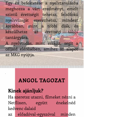
Egy év befektetése a nyelvtanulásba
meghozza a várt eredményt, emelt
szintű érettségit tehetsz, felsőfokú
nyelvvizsgát szerezhetsz, mindezt
korábban, mint a többi diák, és
készülhetsz az érettségi többi
tantárgyára.
A nyelvtudás, mint eszköz, segít a
céljaid elérésében, amihez az alapot
az MKG nyújtja.
ANGOL TAGOZAT
Kinek ajánljuk?
Ha szeretsz utazni, filmeket nézni a
Netflixen, együtt énekelnéd
kedvenc dalaid
az előadóval-egyszóval minden