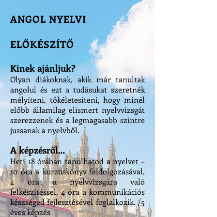
ANGOL NYELVI
ELŐKÉSZÍTŐ
Kinek ajánljuk?
Olyan diákoknak, akik már tanultak
angolul és ezt a tudásukat szeretnék
mélyíteni, tökéletesíteni, hogy minél
előbb államilag elismert nyelvvizsgát
szerezzenek és a legmagasabb szintre
jussanak a nyelvből.
A képzésről…
Heti 18 órában tanulhatod a nyelvet –
10 óra a kurzuskönyv feldolgozásával,
4 óra a nyelvvizsgára való
felkészítéssel, 4 óra a kommunikációs
készséged fejlesztésével foglalkozik. /5
éves képzés