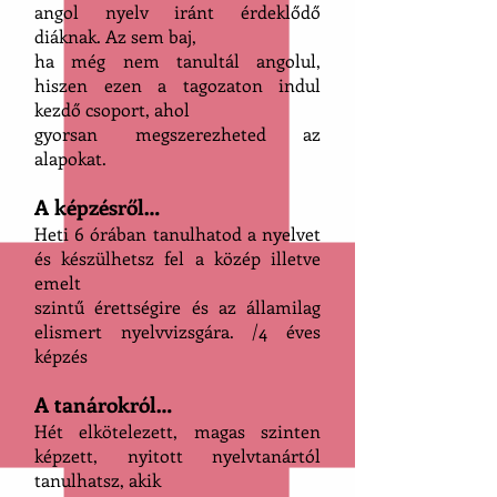
angol nyelv iránt érdeklődő
diáknak. Az sem baj,
ha még nem tanultál angolul,
hiszen ezen a tagozaton indul
kezdő csoport, ahol
gyorsan megszerezheted az
alapokat.
A képzésről…
Heti 6 órában tanulhatod a nyelvet
és készülhetsz fel a közép illetve
emelt
szintű érettségire és az államilag
elismert nyelvvizsgára. /4 éves
képzés
A tanárokról…
Hét elkötelezett, magas szinten
képzett, nyitott nyelvtanártól
tanulhatsz, akik