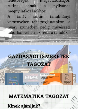
lehetőségek magabiztosságot,
rutint adnak a nyilvános
megnyilatkozásokhoz.
A tanév során tanulmányi
versenyeken, tehetségkutatókon, a
nyári szünetben pedig művészeti
táborban vehetnek részt a tanulók.
GAZDASÁGI ISMERETEK
TAGOZAT
MATEMATIKA TAGOZAT
Kinek ajánljuk?