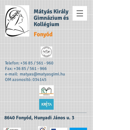
Mátyás Király
Gimnázium és
Kollégium
Fonyód
Telefon: +36 85 / 561 - 960
Fax: +36 85 / 561 - 966
e-mail:
matyas@matyasgimi.hu
OM azonosító: 034145
8640 Fonyód, Hunyadi János u. 3