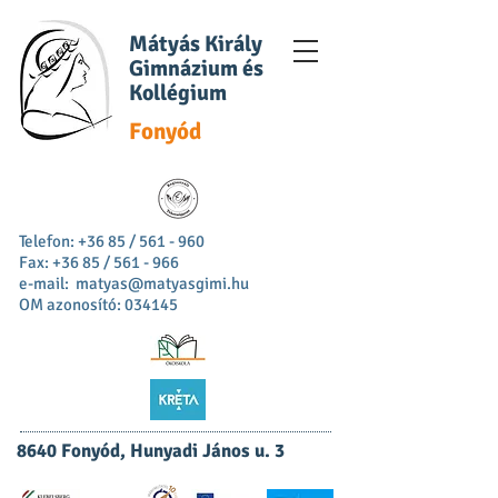
Mátyás Király
Gimnázium és
Kollégium
Fonyód
Telefon: +36 85 / 561 - 960
Fax: +36 85 / 561 - 966
e-mail:
matyas@matyasgimi.hu
OM azonosító: 034145
8640 Fonyód, Hunyadi János u. 3