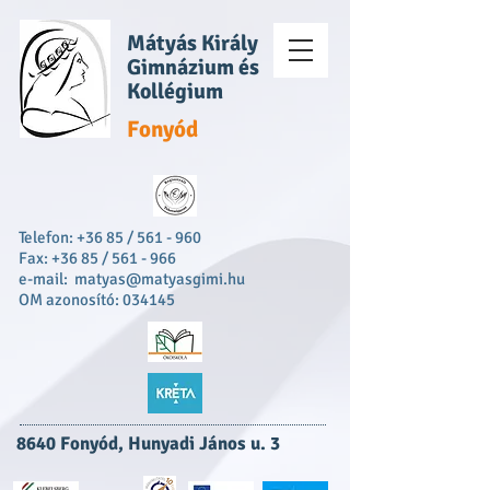
Mátyás Király
Gimnázium és
Kollégium
Fonyód
Telefon: +36 85 / 561 - 960
Fax: +36 85 / 561 - 966
e-mail:
matyas@matyasgimi.hu
OM azonosító: 034145
8640 Fonyód, Hunyadi János u. 3