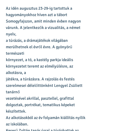
Az idén augusztus 23-29-ig tartottuk a
hagyományokhoz híven azt a tábort
Somogyfajszon, amit minden évben nagyon
várunk. A jelentkezők a vizualitás, a német
nyelv,
a túrázás, a drámajátékok világában
merülhetnek el évről évre. A gyönyörű
természeti
környezet, a tó, a kastély parkja ideális
környezetet teremt az elmélyülésre, az
alkotásra, a
játékra, a túrázásra. A rajzolás és festés
szerelmesei délelőttönként Lengyel Zsüliett
tanárnő
vezetésével akrillal, pasztellel, grafittal
dolgoztak, portrékat, tematikus képeket
készítettek.
Az alkotásokból az év folyamán kiállítás nyílik
az iskolában.
Keserű Zoltán tanár úrral a túrázhattak az