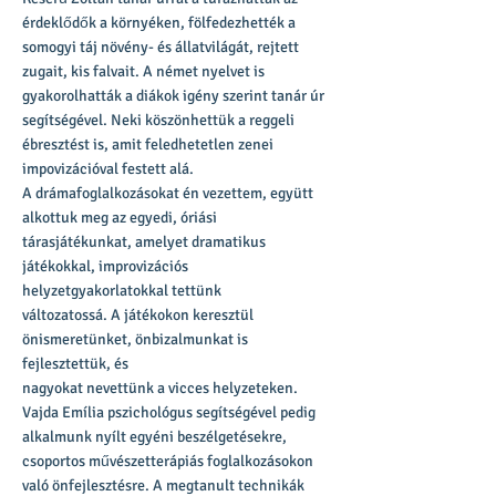
érdeklődők a környéken, fölfedezhették a
somogyi táj növény- és állatvilágát, rejtett
zugait, kis falvait. A német nyelvet is
gyakorolhatták a diákok igény szerint tanár úr
segítségével. Neki köszönhettük a reggeli
ébresztést is, amit feledhetetlen zenei
impovizációval festett alá.
A drámafoglalkozásokat én vezettem, együtt
alkottuk meg az egyedi, óriási
tárasjátékunkat, amelyet dramatikus
játékokkal, improvizációs
helyzetgyakorlatokkal tettünk
változatossá. A játékokon keresztül
önismeretünket, önbizalmunkat is
fejlesztettük, és
nagyokat nevettünk a vicces helyzeteken.
Vajda Emília pszichológus segítségével pedig
alkalmunk nyílt egyéni beszélgetésekre,
csoportos művészetterápiás foglalkozásokon
való önfejlesztésre. A megtanult technikák