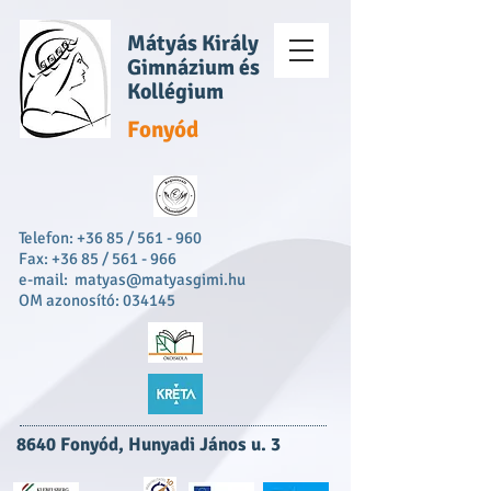
Mátyás Király
Gimnázium és
Kollégium
Fonyód
Telefon: +36 85 / 561 - 960
Fax: +36 85 / 561 - 966
e-mail:
matyas@matyasgimi.hu
OM azonosító: 034145
8640 Fonyód, Hunyadi János u. 3