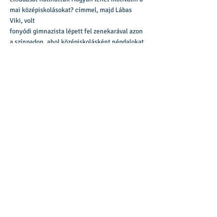
mai középiskolásokat? címmel, majd Lábas
Viki, volt
fonyódi gimnazista lépett fel zenekarával azon
a színpadon, ahol középiskolásként népdalokat
énekelt. A nap zárásaként pedig egy interaktív
színházi előadást láthattunk.
< Previous News
Next News >
A honlap átalakítása a Goethe Intézet
támogatásával valósult meg.