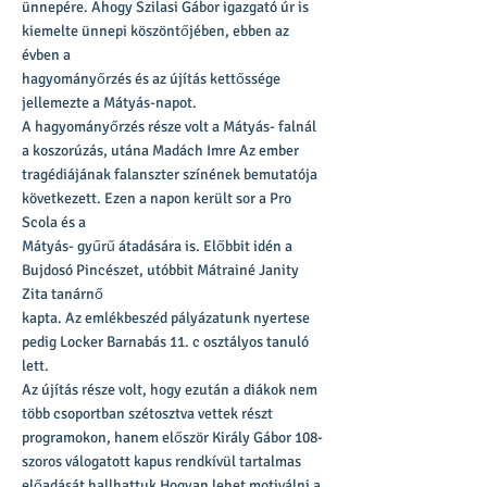
ünnepére. Ahogy Szilasi Gábor igazgató úr is
kiemelte ünnepi köszöntőjében, ebben az
évben a
hagyományőrzés és az újítás kettőssége
jellemezte a Mátyás-napot.
A hagyományőrzés része volt a Mátyás- falnál
a koszorúzás, utána Madách Imre Az ember
tragédiájának falanszter színének bemutatója
következett. Ezen a napon került sor a Pro
Scola és a
Mátyás- gyűrű átadására is. Előbbit idén a
Bujdosó Pincészet, utóbbit Mátrainé Janity
Zita tanárnő
kapta. Az emlékbeszéd pályázatunk nyertese
pedig Locker Barnabás 11. c osztályos tanuló
lett.
Az újítás része volt, hogy ezután a diákok nem
több csoportban szétosztva vettek részt
programokon, hanem először Király Gábor 108-
szoros válogatott kapus rendkívül tartalmas
előadását hallhattuk Hogyan lehet motiválni a