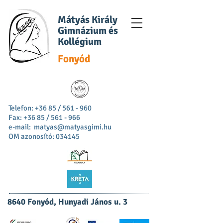
Mátyás Király
Gimnázium és
Kollégium
Fonyód
Telefon: +36 85 / 561 - 960
Fax: +36 85 / 561 - 966
e-mail:
matyas@matyasgimi.hu
OM azonosító: 034145
8640 Fonyód, Hunyadi János u. 3