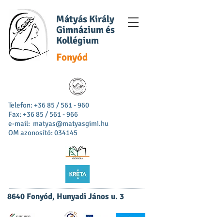
Mátyás Király
Gimnázium és
Kollégium
Fonyód
Telefon: +36 85 / 561 - 960
Fax: +36 85 / 561 - 966
e-mail:
matyas@matyasgimi.hu
OM azonosító: 034145
8640 Fonyód, Hunyadi János u. 3