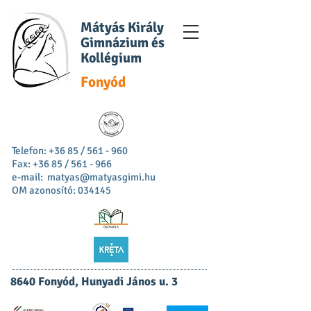
Mátyás Király
Gimnázium és
Kollégium
Fonyód
Telefon: +36 85 / 561 - 960
Fax: +36 85 / 561 - 966
e-mail:
matyas@matyasgimi.hu
OM azonosító: 034145
8640 Fonyód, Hunyadi János u. 3