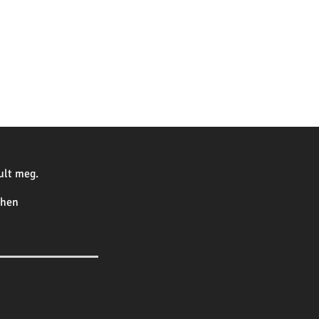
ult meg.
chen