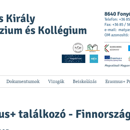
8640 Fonyó
 Király
Telefon: +36 85
Fax: +36 85 / 5
zium és Kollégium
e-mail:
matya
OM azonosító:
Megvalósult Magyar
Dokumentumok
Vizsgák
Beiskolázás
Erasmus+ P
s+ találkozó - Finnorszá