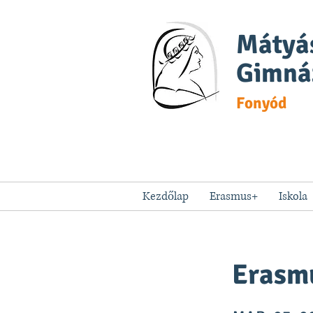
Mátyás
Gimná
Fonyód
Kezdőlap
Erasmus+
Iskola
Erasmu