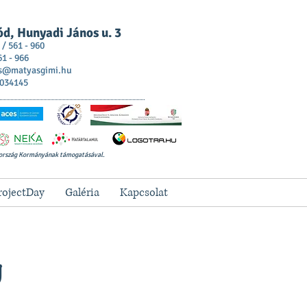
d, Hunyadi János u. 3
 / 561 - 960
61 - 966
s@matyasgimi.hu
 034145
ország Kormányának támogatásával.
rojectDay
Galéria
Kapcsolat
g