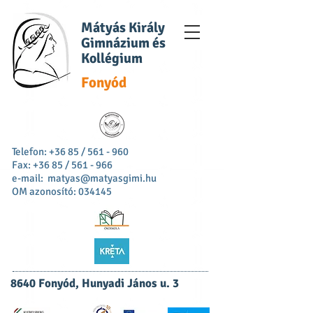
Mátyás Király
Gimnázium és
Kollégium
Fonyód
Telefon: +36 85 / 561 - 960
Fax: +36 85 / 561 - 966
e-mail:
matyas@matyasgimi.hu
OM azonosító: 034145
8640 Fonyód, Hunyadi János u. 3