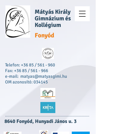
Mátyás Király
Gimnázium és
Kollégium
Fonyód
Telefon: +36 85 / 561 - 960
Fax: +36 85 / 561 - 966
e-mail:
matyas@matyasgimi.hu
OM azonosító: 034145
8640 Fonyód, Hunyadi János u. 3