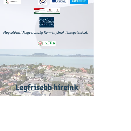
Megvalósult Magyarország Kormányának támogatásával.
Legfrisebb híreink