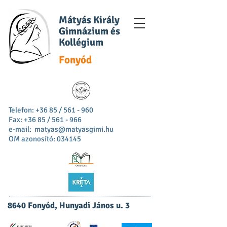
Mátyás Király
Gimnázium és
Kollégium
Fonyód
Telefon: +36 85 / 561 - 960
Fax: +36 85 / 561 - 966
e-mail:
matyas@matyasgimi.hu
OM azonosító: 034145
8640 Fonyód, Hunyadi János u. 3