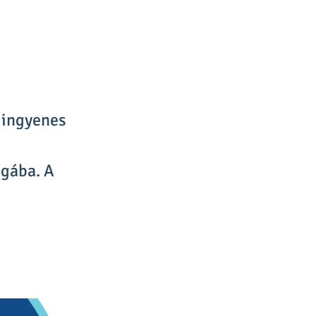
z ingyenes
ágába. A