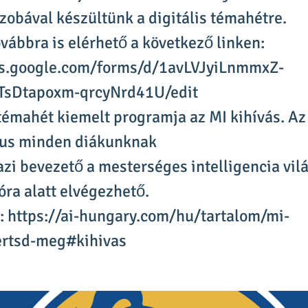
obával készültünk a digitális témahétre.
ovábbra is elérhető a következő linken:
cs.google.com/forms/d/1avLVJyiLnmmxZ-
TsDtapoxm-qrcyNrd41U/edit
 témahét kiemelt programja az MI kihívás. A
zus minden diákunknak
gazi bevezető a mesterséges intelligencia vil
óra alatt elvégezhető.
t:
https://ai-hungary.com/hu/tartalom/mi-
rtsd-meg#kihivas