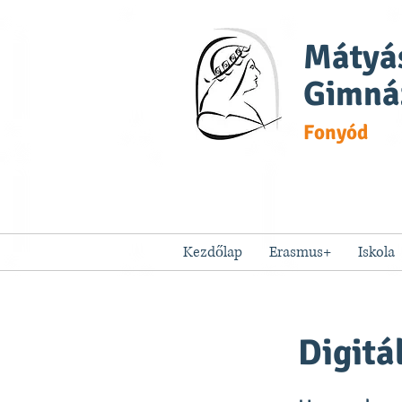
Mátyás
Gimná
Fonyód
Kezdőlap
Erasmus+
Iskola
Digitá