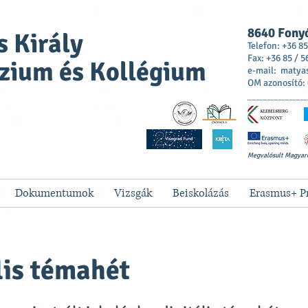
8640 Fonyó
 Király
Telefon: +36 85
Fax: +36 85 / 5
zium és Kollégium
e-mail:
matya
OM azonosító:
Megvalósult Magyar
Dokumentumok
Vizsgák
Beiskolázás
Erasmus+ P
lis témahét