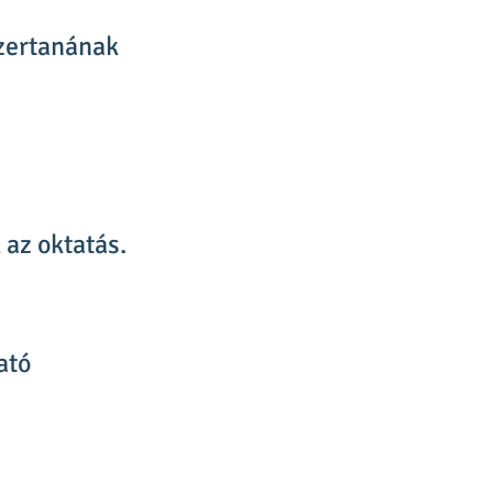
szertanának
 az oktatás.
ató