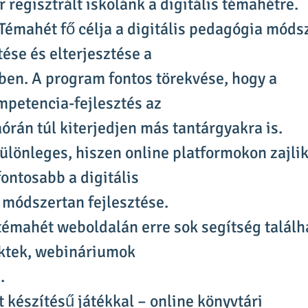
regisztrált iskolánk a digitális témahétre.
 Témahét fő célja a digitális pedagógia mód
ése és elterjesztése a
ben. A program fontos törekvése, hogy a
mpetencia-fejlesztés az
órán túl kiterjedjen más tantárgyakra is.
különleges, hiszen online platformokon zajlik
ontosabb a digitális
 módszertan fejlesztése.
 témahét weboldalán erre sok segítség találh
ktek, webináriumok
.
t készítésű játékkal – online könyvtári