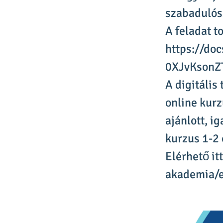
szabadulósz
A feladat t
https://do
0XJvKsonZ
A digitális
online kur
ajánlott, i
kurzus 1-2 
Elérhető it
akademia/e