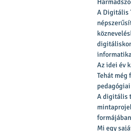
Harmadszor 
A Digitális
népszerűsít
köznevelés
digitálisko
informatika
Az idei év 
Tehát még f
pedagógiai
A digitális
mintaproje
formájában
Mi egy sajá