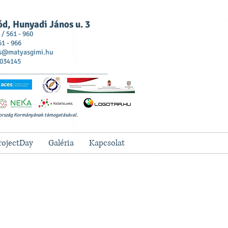
d, Hunyadi János u. 3
 / 561 - 960
61 - 966
s@matyasgimi.hu
 034145
ország Kormányának támogatásával.
rojectDay
Galéria
Kapcsolat