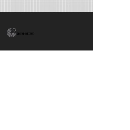
A honlap átalakítása a Goethe Intézet
támogatásával valósult meg.
Die neugestaltung der Homepage
erfolgte mit der freundlichen
Ünterstützung des Goethe Instituts.
Iskola alapdokumentuma
E-napló
Mátyás Király Gimnázium és Kollégium
OM azonosító: 034145
cím
: 8640 Fonyód, Hunyadi J. u. 3.