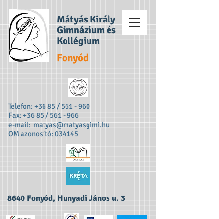
Mátyás Király
Gimnázium és
Kollégium
Fonyód
Telefon: +36 85 / 561 - 960
Fax: +36 85 / 561 - 966
e-mail:
matyas@matyasgimi.hu
OM azonosító: 034145
8640 Fonyód, Hunyadi János u. 3