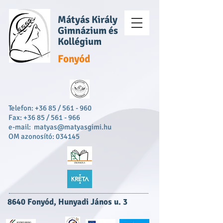
Mátyás Király
Gimnázium és
Kollégium
Fonyód
Telefon: +36 85 / 561 - 960
Fax: +36 85 / 561 - 966
e-mail:
matyas@matyasgimi.hu
OM azonosító: 034145
8640 Fonyód, Hunyadi János u. 3