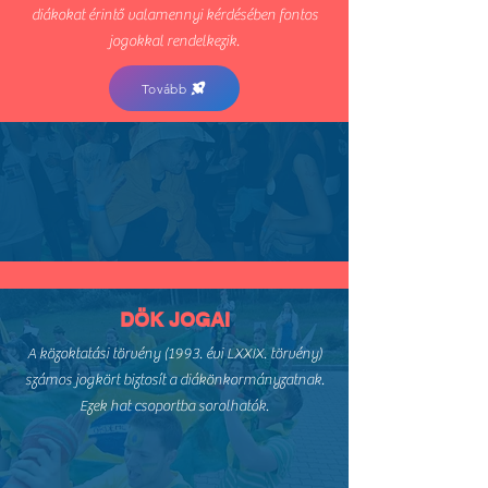
diákokat érintő valamennyi kérdésében fontos
jogokkal rendelkezik.
Tovább
DÖK JOGAI
A közoktatási törvény (1993. évi LXXIX. törvény)
számos jogkört biztosít a diákönkormányzatnak.
Ezek hat csoportba sorolhatók.