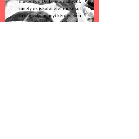
működik a Diákönkormányzat,
amely az iskolai élet diákokat
érintő valamennyi kérdésében
fontos jogokkal rendelkezik.
Wine & Dessert Party
A honlap átalakítása a Goethe Intézet
támogatásával valósult meg.