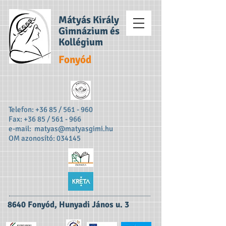
Mátyás Király
Gimnázium és
Kollégium
Fonyód
Telefon: +36 85 / 561 - 960
Fax: +36 85 / 561 - 966
e-mail:
matyas@matyasgimi.hu
OM azonosító: 034145
8640 Fonyód, Hunyadi János u. 3