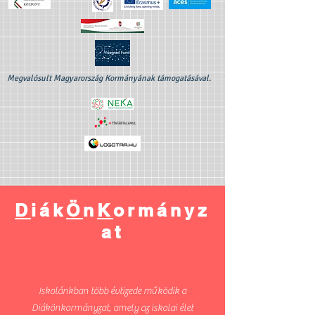
Megvalósult Magyarország Kormányának támogatásával.
D
iák
Ö
n
K
ormányz
at
DÖK
MŰKÖDÉSE
Iskolánkban több évtizede működik a
Diákönkormányzat, amely az iskolai élet