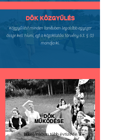
DÖK KÖZGYŰLÉS
Közgyűlést minden tanévben legalább egyszer
össze kell hívni, ezt a közoktatási törvény 63. § (1)
mondja ki.
DÖK
MŰKÖDÉSE
Iskolánkban több évtizede