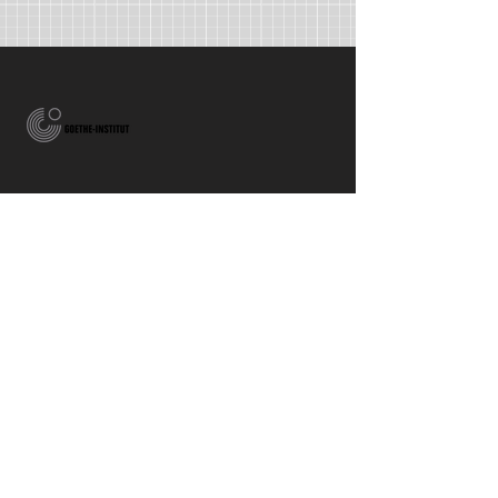
A honlap átalakítása a Goethe Intézet
támogatásával valósult meg.
Die neugestaltung der Homepage
erfolgte mit der freundlichen
Ünterstützung des Goethe Instituts.
Iskola alapdokumentuma
E-napló
Mátyás Király Gimnázium és Kollégium
OM azonosító: 034145
cím
: 8640 Fonyód, Hunyadi J. u. 3.