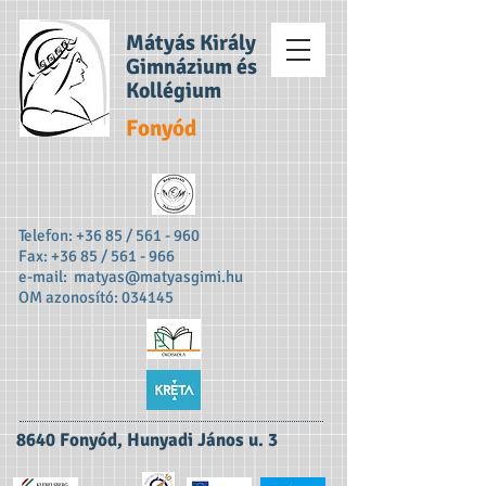
Mátyás Király
Gimnázium és
Kollégium
Fonyód
Telefon: +36 85 / 561 - 960
Fax: +36 85 / 561 - 966
e-mail:
matyas@matyasgimi.hu
OM azonosító: 034145
8640 Fonyód, Hunyadi János u. 3